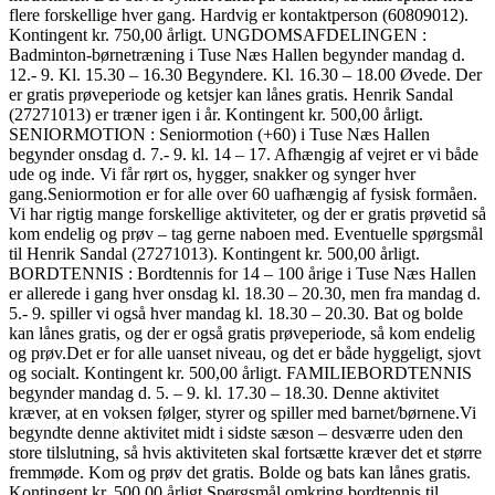
flere forskellige hver gang. Hardvig er kontaktperson (60809012).
Kontingent kr. 750,00 årligt. UNGDOMSAFDELINGEN :
Badminton-børnetræning i Tuse Næs Hallen begynder mandag d.
12.- 9. Kl. 15.30 – 16.30 Begyndere. Kl. 16.30 – 18.00 Øvede. Der
er gratis prøveperiode og ketsjer kan lånes gratis. Henrik Sandal
(27271013) er træner igen i år. Kontingent kr. 500,00 årligt.
SENIORMOTION : Seniormotion (+60) i Tuse Næs Hallen
begynder onsdag d. 7.- 9. kl. 14 – 17. Afhængig af vejret er vi både
ude og inde. Vi får rørt os, hygger, snakker og synger hver
gang.Seniormotion er for alle over 60 uafhængig af fysisk formåen.
Vi har rigtig mange forskellige aktiviteter, og der er gratis prøvetid så
kom endelig og prøv – tag gerne naboen med. Eventuelle spørgsmål
til Henrik Sandal (27271013). Kontingent kr. 500,00 årligt.
BORDTENNIS : Bordtennis for 14 – 100 årige i Tuse Næs Hallen
er allerede i gang hver onsdag kl. 18.30 – 20.30, men fra mandag d.
5.- 9. spiller vi også hver mandag kl. 18.30 – 20.30. Bat og bolde
kan lånes gratis, og der er også gratis prøveperiode, så kom endelig
og prøv.Det er for alle uanset niveau, og det er både hyggeligt, sjovt
og socialt. Kontingent kr. 500,00 årligt. FAMILIEBORDTENNIS
begynder mandag d. 5. – 9. kl. 17.30 – 18.30. Denne aktivitet
kræver, at en voksen følger, styrer og spiller med barnet/børnene.Vi
begyndte denne aktivitet midt i sidste sæson – desværre uden den
store tilslutning, så hvis aktiviteten skal fortsætte kræver det et større
fremmøde. Kom og prøv det gratis. Bolde og bats kan lånes gratis.
Kontingent kr. 500,00 årligt.Spørgsmål omkring bordtennis til