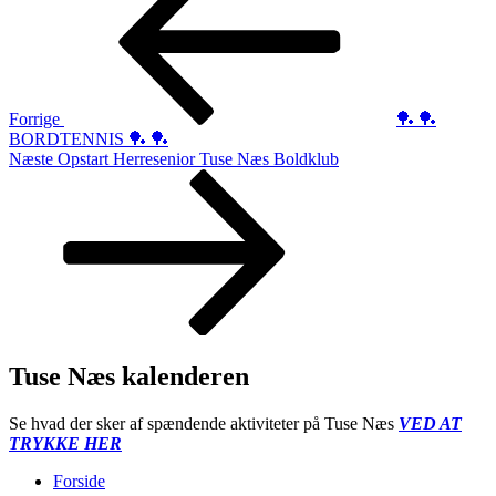
Forrige
🏓 🏓
BORDTENNIS 🏓 🏓
Næste
Næste
Opstart Herresenior Tuse Næs Boldklub
indlæg
Tuse Næs kalenderen
Se hvad der sker af spændende aktiviteter på Tuse Næs
VED AT
TRYKKE HER
Forside