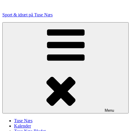
Videre
til
Sport & idræt på Tuse Næs
indhold
Menu
Tuse Næs
Kalender