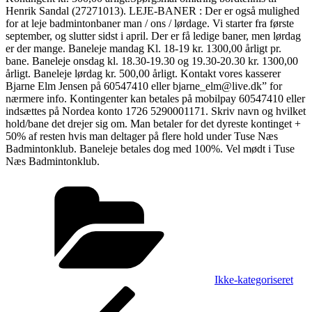
Henrik Sandal (27271013). LEJE-BANER : Der er også mulighed
for at leje badmintonbaner man / ons / lørdage. Vi starter fra første
september, og slutter sidst i april. Der er få ledige baner, men lørdag
er der mange. Baneleje mandag Kl. 18-19 kr. 1300,00 årligt pr.
bane. Baneleje onsdag kl. 18.30-19.30 og 19.30-20.30 kr. 1300,00
årligt. Baneleje lørdag kr. 500,00 årligt. Kontakt vores kasserer
Bjarne Elm Jensen på 60547410 eller bjarne_elm@live.dk” for
nærmere info. Kontingenter kan betales på mobilpay 60547410 eller
indsættes på Nordea konto 1726 5290001171. Skriv navn og hvilket
hold/bane det drejer sig om. Man betaler for det dyreste kontinget +
50% af resten hvis man deltager på flere hold under Tuse Næs
Badmintonklub. Baneleje betales dog med 100%. Vel mødt i Tuse
Næs Badmintonklub.
Kategorier
Ikke-kategoriseret
Indlægsnavigation
Forrige
indlæg