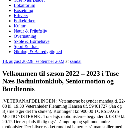
Tuse Næs Bladet
Lokalforum
Bosætning
Erhverv
Folkekirken
Kultur
Natur & Friluftsliv
Overnatning
Skole & Børnehave
Sport & Idræt
Økologi & Bæredygtighed
Udgivet
18. august 2022
8. september 2022
af
sandal
den
Velkommen til sæson 2022 – 2023 i Tuse
Næs Badmintonklub, Seniormotion og
Bordtennis
.VETERANAFDELINGEN : Veteranerne begynder mandag d. 22-
08 kl. 19.30 Veteranleder Flemming Hansen tlf. 59461727 (Jan og
Bjarne tager det fra starten). Kontingent kr. 900,00 TORSDAGS-
MOTIONISTERNE : Torsdags-motionisterne begynder d. 08-09 kl.
20.15 Der er plads til dig også så mød op og spil mod andre
motionister. Der bliver rykket rundt på banerne, så man spiller med