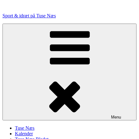
Videre
til
Sport & idræt på Tuse Næs
indhold
Menu
Tuse Næs
Kalender