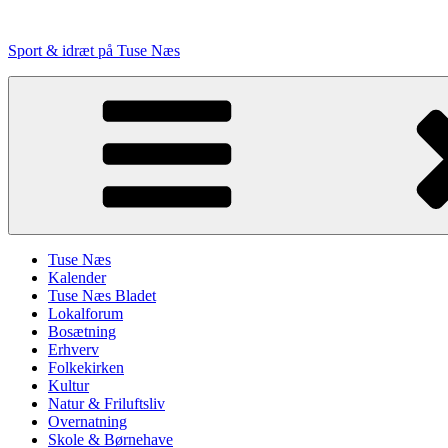
Videre
til
Sport & idræt på Tuse Næs
indhold
Tuse Næs
Kalender
Tuse Næs Bladet
Lokalforum
Bosætning
Erhverv
Folkekirken
Kultur
Natur & Friluftsliv
Overnatning
Skole & Børnehave