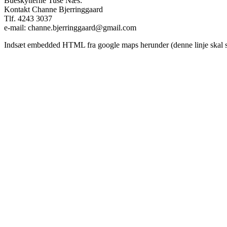
Bueskytterne Tuse Næs:
Kontakt Channe Bjerringgaard
Tlf. 4243 3037
e-mail: channe.bjerringgaard@gmail.com
Indsæt embedded HTML fra google maps herunder (denne linje skal sl