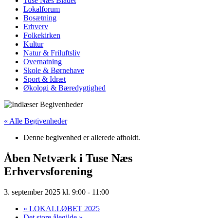
Tuse Næs Bladet
Lokalforum
Bosætning
Erhverv
Folkekirken
Kultur
Natur & Friluftsliv
Overnatning
Skole & Børnehave
Sport & Idræt
Økologi & Bæredygtighed
« Alle Begivenheder
Denne begivenhed er allerede afholdt.
Åben Netværk i Tuse Næs
Erhvervsforening
3. september 2025 kl. 9:00
-
11:00
«
LOKALLØBET 2025
Det store ålegilde
»