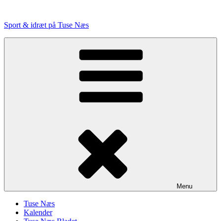
Videre
til
Sport & idræt på Tuse Næs
indhold
Menu
Tuse Næs
Kalender