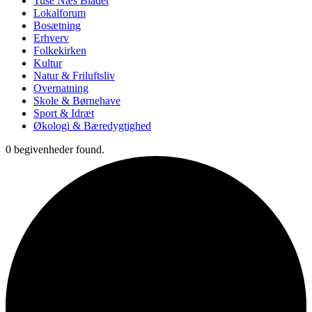
Tuse Næs Bladet
Lokalforum
Bosætning
Erhverv
Folkekirken
Kultur
Natur & Friluftsliv
Overnatning
Skole & Børnehave
Sport & Idræt
Økologi & Bæredygtighed
0 begivenheder found.