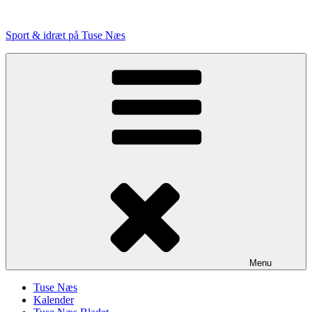
Videre
til
Sport & idræt på Tuse Næs
indhold
Menu
Tuse Næs
Kalender