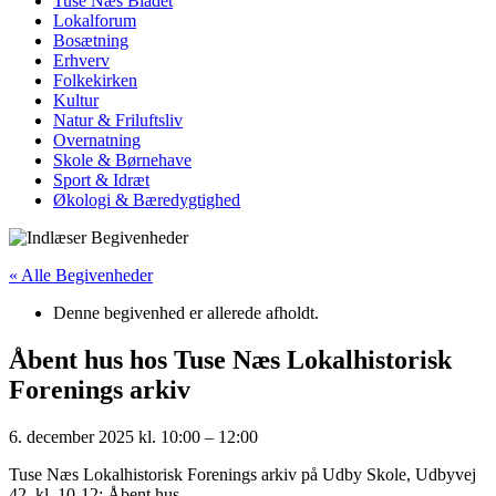
Tuse Næs Bladet
Lokalforum
Bosætning
Erhverv
Folkekirken
Kultur
Natur & Friluftsliv
Overnatning
Skole & Børnehave
Sport & Idræt
Økologi & Bæredygtighed
« Alle Begivenheder
Denne begivenhed er allerede afholdt.
Åbent hus hos Tuse Næs Lokalhistorisk
Forenings arkiv
6. december 2025
kl.
10:00
–
12:00
Tuse Næs Lokalhistorisk Forenings arkiv på Udby Skole, Udbyvej
42, kl. 10-12: Åbent hus