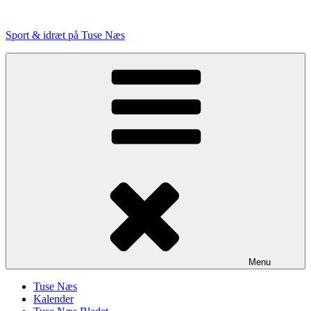
Videre
til
Sport & idræt på Tuse Næs
indhold
Menu
Tuse Næs
Kalender