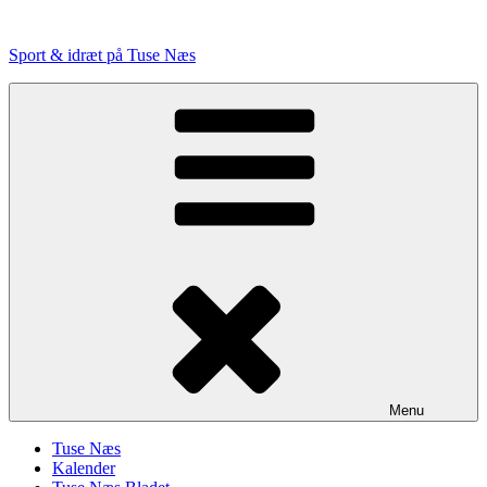
Videre
til
Sport & idræt på Tuse Næs
indhold
Menu
Tuse Næs
Kalender