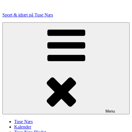
Videre
til
Sport & idræt på Tuse Næs
indhold
Menu
Tuse Næs
Kalender