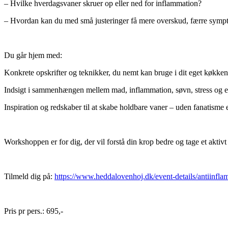
– Hvilke hverdagsvaner skruer op eller ned for inflammation?
– Hvordan kan du med små justeringer få mere overskud, færre symp
Du går hjem med:
Konkrete opskrifter og teknikker, du nemt kan bruge i dit eget køkken
Indsigt i sammenhængen mellem mad, inflammation, søvn, stress og e
Inspiration og redskaber til at skabe holdbare vaner – uden fanatisme e
Workshoppen er for dig, der vil forstå din krop bedre og tage et akti
Tilmeld dig på:
https://www.heddalovenhoj.dk/event-details/antiinfl
Pris pr pers.: 695,-