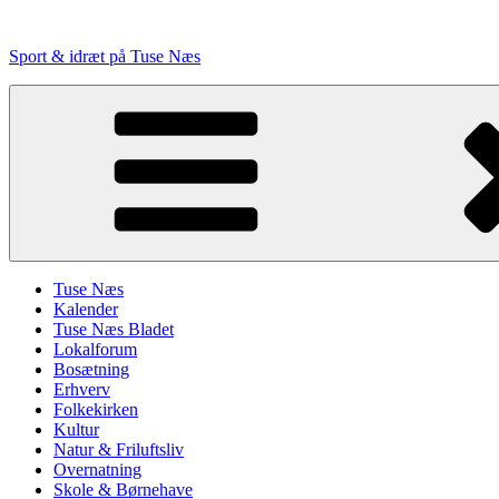
Videre
til
Sport & idræt på Tuse Næs
indhold
Tuse Næs
Kalender
Tuse Næs Bladet
Lokalforum
Bosætning
Erhverv
Folkekirken
Kultur
Natur & Friluftsliv
Overnatning
Skole & Børnehave