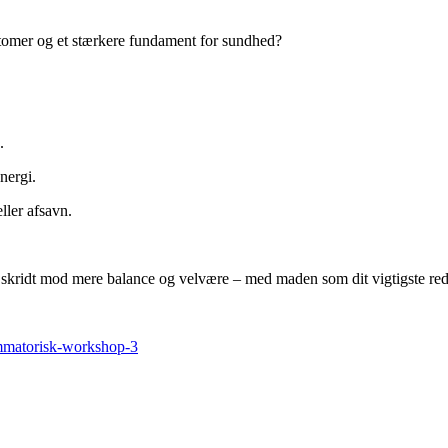
tomer og et stærkere fundament for sundhed?
.
nergi.
ller afsavn.
vt skridt mod mere balance og velvære – med maden som dit vigtigste re
ammatorisk-workshop-3