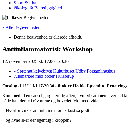
Sport & Idræt
Økologi & Bæredygtighed
« Alle Begivenheder
Denne begivenhed er allerede afholdt.
Antiinflammatorisk Workshop
12. november 2025 kl. 17:00
-
20:30
«
Sprængt kalvebryst Kulturhuset Udby Forsamlingshus
Julemarked med boder i Kisserup
»
Onsdag d 12/11 kl 17-20.30 afholder Hedda Løvenhøj Ernærings
Kom med til en sanselig og lærerig aften, hvor vi sammen laver lækk
både hænderne i råvarerne og hovedet fyldt med viden:
– Hvorfor virker antiinflammatorisk kost så godt
– og hvad sker der egentlig i kroppen?