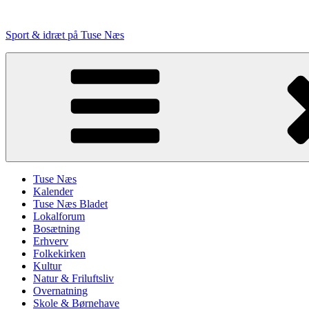
Videre
til
Sport & idræt på Tuse Næs
indhold
Tuse Næs
Kalender
Tuse Næs Bladet
Lokalforum
Bosætning
Erhverv
Folkekirken
Kultur
Natur & Friluftsliv
Overnatning
Skole & Børnehave