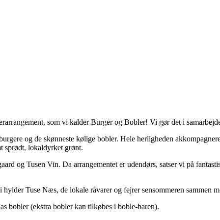
erarrangement, som vi kalder Burger og Bobler! Vi gør det i samarbe
de burgere og de skønneste kølige bobler. Hele herligheden akkompagne
 sprødt, lokaldyrket grønt.
ard og Tusen Vin. Da arrangementet er udendørs, satser vi på fantast
or vi hylder Tuse Næs, de lokale råvarer og fejrer sensommeren sammen
as bobler (ekstra bobler kan tilkøbes i boble-baren).