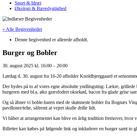
Sport & Idræt
Økologi & Bæredygtighed
« Alle Begivenheder
Denne begivenhed er allerede afholdt.
Burger og Bobler
30. august 2025
kl.
16:00
–
20:00
Lørdag d. 30. august fra 16-20 afholder Knoldbjerggaard et sensomm
Der bydes på to af vores egne absolutte yndlingsting: Lækre, grille
burgeren med bl.a. øko græsfodret oksekød, bacon fra glade grise samt
Og så åbner vi boble-baren med de skønneste bobler fra Bognæs Vinga
pavilloner/telte, såfremt at vejret skulle drille lidt.
Vi håber at arrangementet kan blive en årlig tradition fremover, hv
Billetter kan købes på følgende link og inkluderer en burger samt to gl