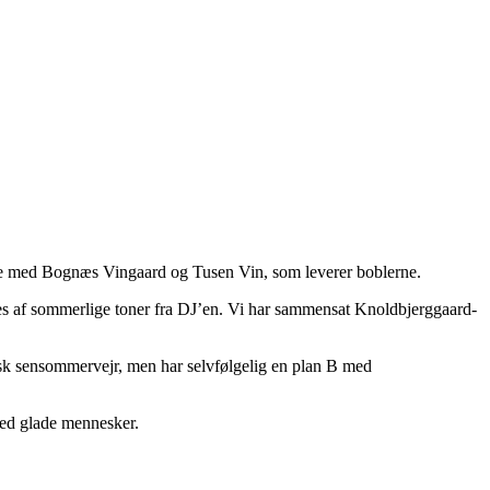
jde med Bognæs Vingaard og Tusen Vin, som leverer boblerne.
res af sommerlige toner fra DJ’en. Vi har sammensat Knoldbjerggaard-
isk sensommervejr, men har selvfølgelig en plan B med
 med glade mennesker.