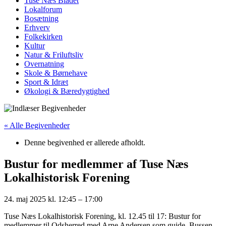
Tuse Næs Bladet
Lokalforum
Bosætning
Erhverv
Folkekirken
Kultur
Natur & Friluftsliv
Overnatning
Skole & Børnehave
Sport & Idræt
Økologi & Bæredygtighed
« Alle Begivenheder
Denne begivenhed er allerede afholdt.
Bustur for medlemmer af Tuse Næs
Lokalhistorisk Forening
24. maj 2025
kl.
12:45
–
17:00
Tuse Næs Lokalhistorisk Forening, kl. 12.45 til 17: Bustur for
medlemmer til Odsherred med Arne Andersen som guide. Bussen