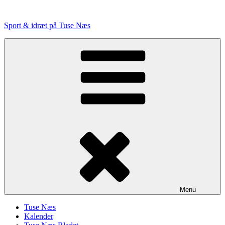
Videre
til
Sport & idræt på Tuse Næs
indhold
Menu
Tuse Næs
Kalender