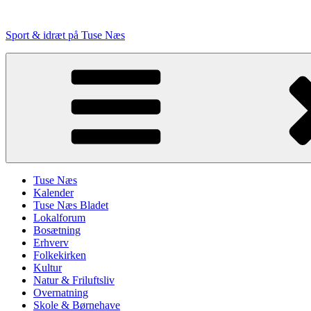
Videre
til
Sport & idræt på Tuse Næs
indhold
Tuse Næs
Kalender
Tuse Næs Bladet
Lokalforum
Bosætning
Erhverv
Folkekirken
Kultur
Natur & Friluftsliv
Overnatning
Skole & Børnehave