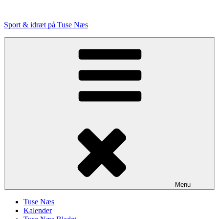
Videre
til
Sport & idræt på Tuse Næs
indhold
Menu
Tuse Næs
Kalender