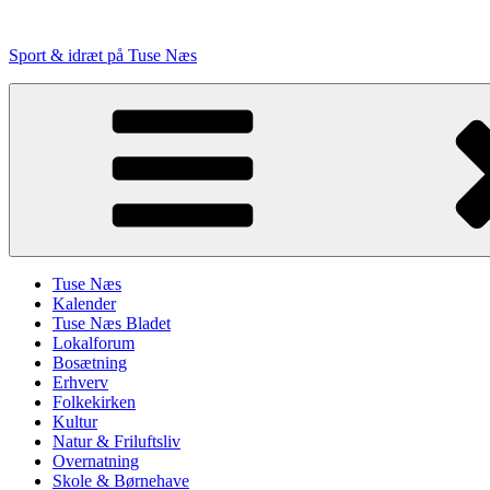
Videre
til
Sport & idræt på Tuse Næs
indhold
Tuse Næs
Kalender
Tuse Næs Bladet
Lokalforum
Bosætning
Erhverv
Folkekirken
Kultur
Natur & Friluftsliv
Overnatning
Skole & Børnehave