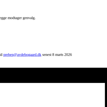
Begge modtager genvalg.
ail
preben@avdebogaard.dk
senest 8 marts 2026