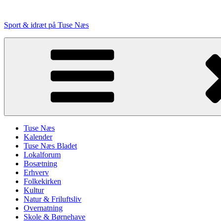
Videre
til
Sport & idræt på Tuse Næs
indhold
Tuse Næs
Kalender
Tuse Næs Bladet
Lokalforum
Bosætning
Erhverv
Folkekirken
Kultur
Natur & Friluftsliv
Overnatning
Skole & Børnehave