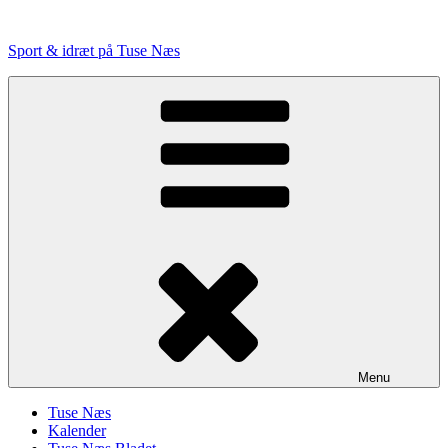
Videre
til
Sport & idræt på Tuse Næs
indhold
Menu
Tuse Næs
Kalender