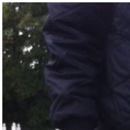
Videre
til
indhold