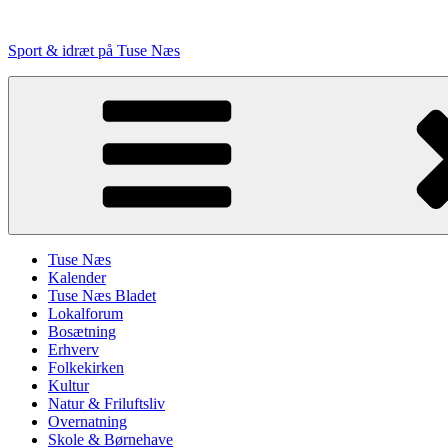
Videre
til
Sport & idræt på Tuse Næs
indhold
Tuse Næs
Kalender
Tuse Næs Bladet
Lokalforum
Bosætning
Erhverv
Folkekirken
Kultur
Natur & Friluftsliv
Overnatning
Skole & Børnehave