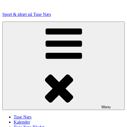
Videre
til
Sport & idræt på Tuse Næs
indhold
Menu
Tuse Næs
Kalender