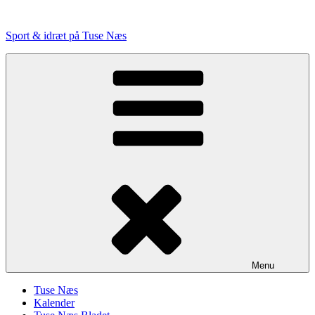
Videre
til
Sport & idræt på Tuse Næs
indhold
Menu
Tuse Næs
Kalender