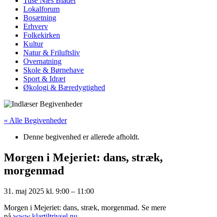
Tuse Næs Bladet
Lokalforum
Bosætning
Erhverv
Folkekirken
Kultur
Natur & Friluftsliv
Overnatning
Skole & Børnehave
Sport & Idræt
Økologi & Bæredygtighed
« Alle Begivenheder
Denne begivenhed er allerede afholdt.
Morgen i Mejeriet: dans, stræk,
morgenmad
31. maj 2025
kl.
9:00
–
11:00
Morgen i Mejeriet: dans, stræk, morgenmad. Se mere
på
www.klartiltrivsel.nu