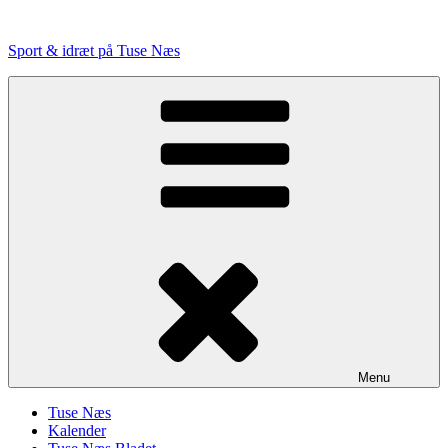
Videre
til
Sport & idræt på Tuse Næs
indhold
Menu
Tuse Næs
Kalender