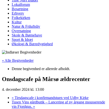
Tuse Næs Bladet
Lokalforum
Bosætning
Erhverv
Folkekirken
Kultur
Natur & Friluftsliv
Overnatning
Skole & Børnehave
Sport & Idræt
Økologi & Bæredygtighed
« Alle Begivenheder
Denne begivenhed er allerede afholdt.
Onsdagscafe på Mårsø ældrecenter
4. december 2024 kl. 13:00
«
Tirsdagscafe i konfirmandstuen ved Udby Kirke
Tusen Vins gårdbutik – Lancering af ny årgang mousserende
vin Fjordgus.
»