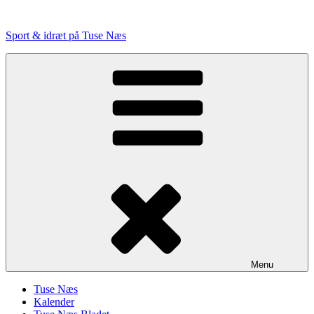
Videre
til
Sport & idræt på Tuse Næs
indhold
Menu
Tuse Næs
Kalender