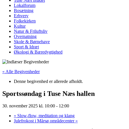
Tuse Næs Bladet
Lokalforum
Bosætning
Erhverv
Folkekirken
Kultur
Natur & Friluftsliv
Overnatning
Skole & Børnehave
Sport & Idræt
Økologi & Bæredygtighed
« Alle Begivenheder
Denne begivenhed er allerede afholdt.
Sportssøndag i Tuse Næs hallen
30. november 2025 kl. 10:00
-
12:00
«
Slow-flow, meditation og klang
Julefrokost i Mårsø områdecenter
»