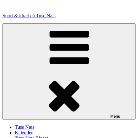
Videre
til
Sport & idræt på Tuse Næs
indhold
Menu
Tuse Næs
Kalender