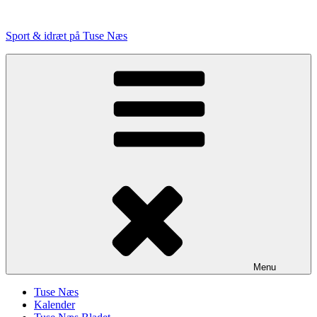
Videre
til
Sport & idræt på Tuse Næs
indhold
Menu
Tuse Næs
Kalender