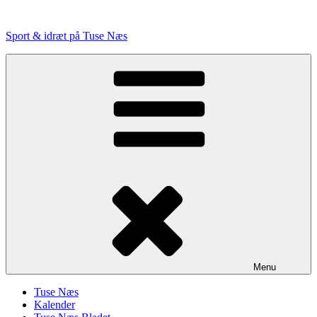
Videre
til
Sport & idræt på Tuse Næs
indhold
Menu
Tuse Næs
Kalender