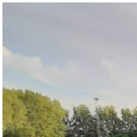
Videre
til
indhold