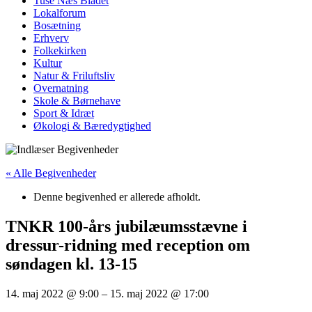
Tuse Næs Bladet
Lokalforum
Bosætning
Erhverv
Folkekirken
Kultur
Natur & Friluftsliv
Overnatning
Skole & Børnehave
Sport & Idræt
Økologi & Bæredygtighed
« Alle Begivenheder
Denne begivenhed er allerede afholdt.
TNKR 100-års jubilæumsstævne i
dressur-ridning med reception om
søndagen kl. 13-15
14. maj 2022
@
9:00
–
15. maj 2022
@
17:00