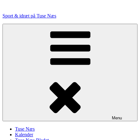
Videre
til
Sport & idræt på Tuse Næs
indhold
Menu
Tuse Næs
Kalender