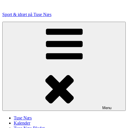
Videre
til
Sport & idræt på Tuse Næs
indhold
Menu
Tuse Næs
Kalender