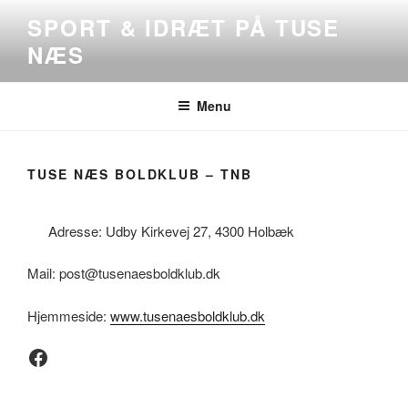
Videre
SPORT & IDRÆT PÅ TUSE
til
NÆS
indhold
Menu
TUSE NÆS BOLDKLUB – TNB
Adresse: Udby Kirkevej 27, 4300 Holbæk
Mail: post@tusenaesboldklub.dk
Hjemmeside:
www.tusenaesboldklub.dk
Facebook