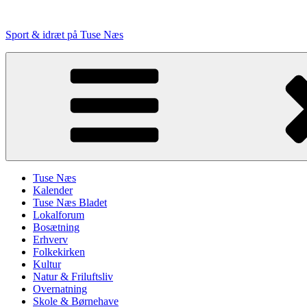
Videre
til
Sport & idræt på Tuse Næs
indhold
Tuse Næs
Kalender
Tuse Næs Bladet
Lokalforum
Bosætning
Erhverv
Folkekirken
Kultur
Natur & Friluftsliv
Overnatning
Skole & Børnehave