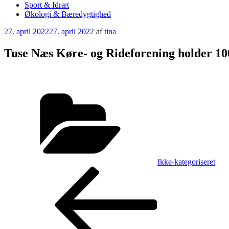
Sport & Idræt
Økologi & Bæredygtighed
Udgivet
27. april 2022
27. april 2022
af
tina
den
Tuse Næs Køre- og Rideforening holder 100
Kategorier
Ikke-kategoriseret
Indlægsnavigation
Forrige
indlæg