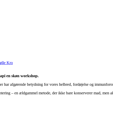
ølle Kro
rapi en skøn workshop.
 der har afgørende betydning for vores helbred, fordøjelse og immunforsv
ntering – en ældgammel metode, der ikke bare konserverer mad, men a