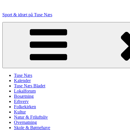
Videre
til
Sport & idræt på Tuse Næs
indhold
Tuse Næs
Kalender
Tuse Næs Bladet
Lokalforum
Bosætning
Erhverv
Folkekirken
Kultur
Natur & Friluftsliv
Overnatning
Skole & Børnehave