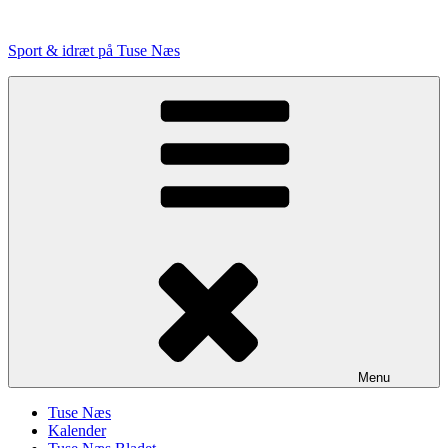
Videre
til
Sport & idræt på Tuse Næs
indhold
Menu
Tuse Næs
Kalender