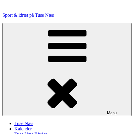
Videre
til
Sport & idræt på Tuse Næs
indhold
Menu
Tuse Næs
Kalender