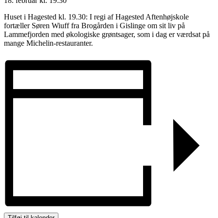
18. februar
kl.
19:30
Huset i Hagested kl. 19.30: I regi af Hagested Aftenhøjskole
fortæller Søren Wiuff fra Brogården i Gislinge om sit liv på
Lammefjorden med økologiske grøntsager, som i dag er værdsat på
mange Michelin-restauranter.
Tilføj til kalender