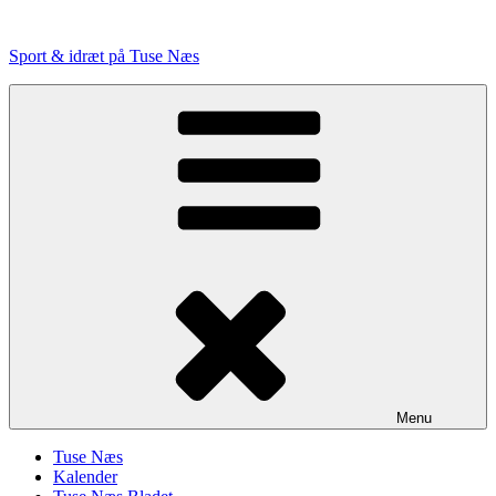
Videre
til
Sport & idræt på Tuse Næs
indhold
Menu
Tuse Næs
Kalender