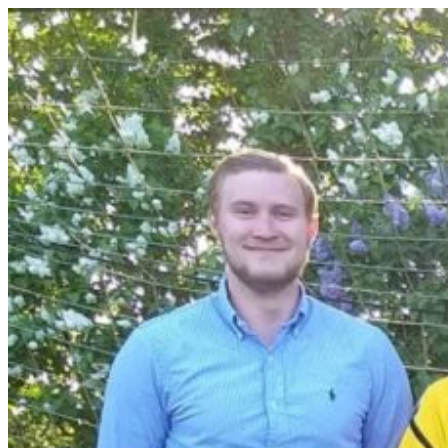
Videre
til
indhold