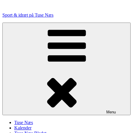
Videre
til
Sport & idræt på Tuse Næs
indhold
Menu
Tuse Næs
Kalender