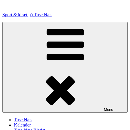
Videre
til
Sport & idræt på Tuse Næs
indhold
Menu
Tuse Næs
Kalender