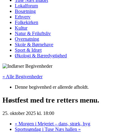
Tuse Næs Bladet
Lokalforum
Bosætning
Erhverv
Folkekirken
Kultur
Natur & Friluftsliv
Overnatning
Skole & Børnehave
Sport & Idræt
Økologi & Bæredygtighed
« Alle Begivenheder
Denne begivenhed er allerede afholdt.
Høstfest med tre retters menu.
25. oktober 2025 kl. 18:00
«
Morgen i Mejeriet – dans, stræk, hyg
Sportssøndag i Tuse Næs hallen
»