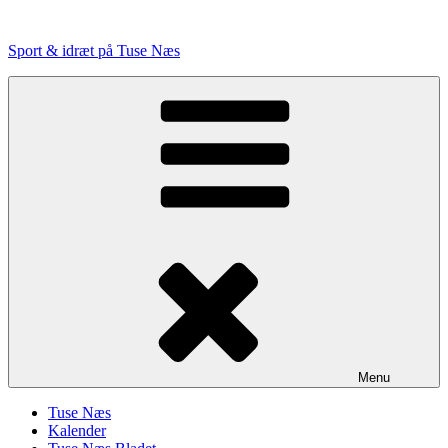
Videre
til
Sport & idræt på Tuse Næs
indhold
Menu
Tuse Næs
Kalender