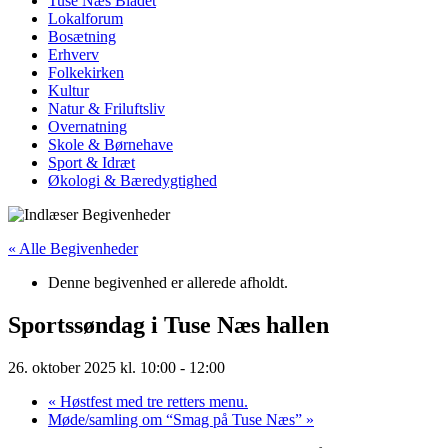
Tuse Næs Bladet
Lokalforum
Bosætning
Erhverv
Folkekirken
Kultur
Natur & Friluftsliv
Overnatning
Skole & Børnehave
Sport & Idræt
Økologi & Bæredygtighed
« Alle Begivenheder
Denne begivenhed er allerede afholdt.
Sportssøndag i Tuse Næs hallen
26. oktober 2025 kl. 10:00
-
12:00
«
Høstfest med tre retters menu.
Møde/samling om “Smag på Tuse Næs”
»