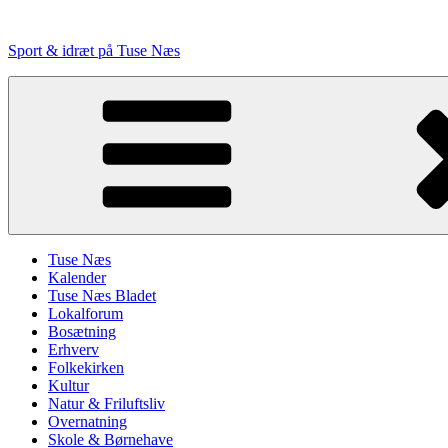
Videre
til
Sport & idræt på Tuse Næs
indhold
Tuse Næs
Kalender
Tuse Næs Bladet
Lokalforum
Bosætning
Erhverv
Folkekirken
Kultur
Natur & Friluftsliv
Overnatning
Skole & Børnehave