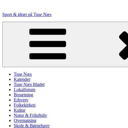
Videre
til
Sport & idræt på Tuse Næs
indhold
Tuse Næs
Kalender
Tuse Næs Bladet
Lokalforum
Bosætning
Erhverv
Folkekirken
Kultur
Natur & Friluftsliv
Overnatning
Skole & Børnehave